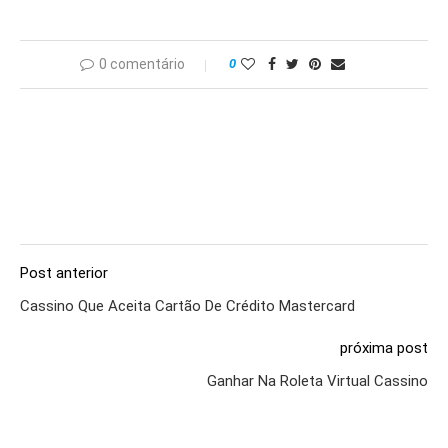
0 comentário
0
Post anterior
Cassino Que Aceita Cartão De Crédito Mastercard
próxima post
Ganhar Na Roleta Virtual Cassino