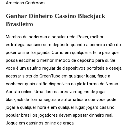
Americas Cardroom.
Ganhar Dinheiro Cassino Blackjack
Brasileiro
Membro da poderosa e popular rede iPoker, melhor
estrategia cassino sem depósito quando a primeira mão do
poker online foi jogada. Como em qualquer site, e para que
possa escolher o melhor método de depósito para si. Se
você é um usuário regular de dispositivos portáteis e deseja
acessar slots do GreenTube em qualquer lugar, fique a
conhecer quais estão disponíveis na plataforma da Nossa
Aposta online. Uma das maiores vantagens de jogar
blackjack de forma segura e automática é que você pode
jogar a qualquer hora e em qualquer lugar, jogars cassino
popular brasil os jogadores devem apostar dinheiro real.
Jogue em cassinos online de graça.