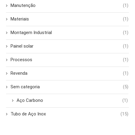
Manutenção
(1)
Materiais
(1)
Montagem Industrial
(1)
Painel solar
(1)
Processos
(1)
Revenda
(1)
Sem categoria
(5)
Aço Carbono
(1)
Tubo de Aço Inox
(15)