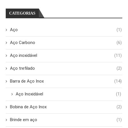
CATEGORIAS
Aço
(1)
Aço Carbono
(6)
Aço inoxidável
(11)
Aço trefilado
(2)
Barra de Aço Inox
(14)
Aço Inoxidável
(1)
Bobina de Aço Inox
(2)
Brinde em aço
(1)