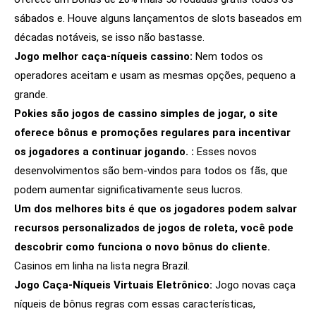
sábados e. Houve alguns lançamentos de slots baseados em
décadas notáveis, se isso não bastasse.
Jogo melhor caça-níqueis cassino:
Nem todos os
operadores aceitam e usam as mesmas opções, pequeno a
grande.
Pokies são jogos de cassino simples de jogar, o site
oferece bônus e promoções regulares para incentivar
os jogadores a continuar jogando. :
Esses novos
desenvolvimentos são bem-vindos para todos os fãs, que
podem aumentar significativamente seus lucros.
Um dos melhores bits é que os jogadores podem salvar
recursos personalizados de jogos de roleta, você pode
descobrir como funciona o novo bônus do cliente.
Casinos em linha na lista negra Brazil.
Jogo Caça-Níqueis Virtuais Eletrônico:
Jogo novas caça
níqueis de bônus regras com essas características,