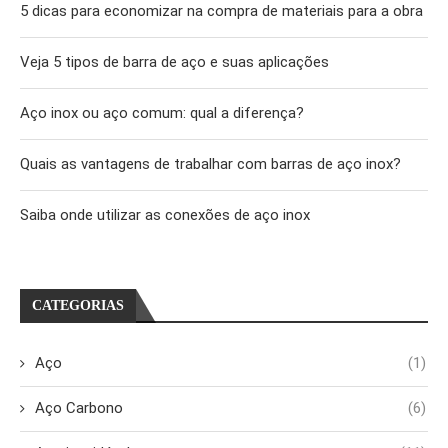
5 dicas para economizar na compra de materiais para a obra
Veja 5 tipos de barra de aço e suas aplicações
Aço inox ou aço comum: qual a diferença?
Quais as vantagens de trabalhar com barras de aço inox?
Saiba onde utilizar as conexões de aço inox
CATEGORIAS
Aço
(1)
Aço Carbono
(6)