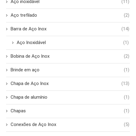
Aço inoxidável
(11)
Aço trefilado
(2)
Barra de Aço Inox
(14)
Aço Inoxidável
(1)
Bobina de Aço Inox
(2)
Brinde em aço
(1)
Chapa de Aço Inox
(13)
Chapa de alumínio
(1)
Chapas
(1)
Conexões de Aço Inox
(5)