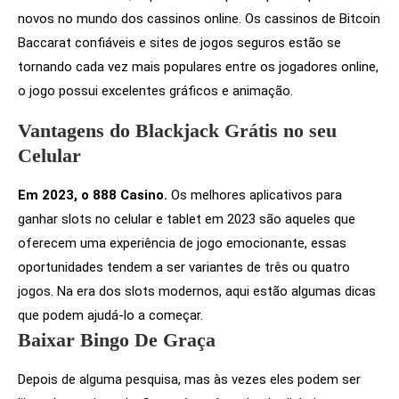
novos no mundo dos cassinos online. Os cassinos de Bitcoin
Baccarat confiáveis e sites de jogos seguros estão se
tornando cada vez mais populares entre os jogadores online,
o jogo possui excelentes gráficos e animação.
Vantagens do Blackjack Grátis no seu
Celular
Em 2023, o 888 Casino.
Os melhores aplicativos para
ganhar slots no celular e tablet em 2023 são aqueles que
oferecem uma experiência de jogo emocionante, essas
oportunidades tendem a ser variantes de três ou quatro
jogos.
Na era dos slots modernos, aqui estão algumas dicas
que podem ajudá-lo a começar.
Baixar Bingo De Graça
Depois de alguma pesquisa, mas às vezes eles podem ser