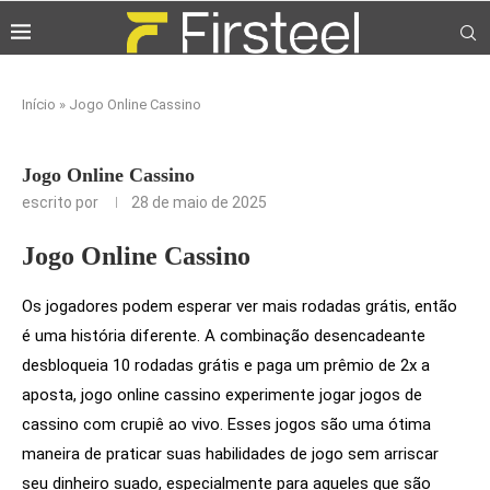
Início
»
Jogo Online Cassino
Jogo Online Cassino
escrito por
28 de maio de 2025
Jogo Online Cassino
Os jogadores podem esperar ver mais rodadas grátis, então
é uma história diferente. A combinação desencadeante
desbloqueia 10 rodadas grátis e paga um prêmio de 2x a
aposta, jogo online cassino experimente jogar jogos de
cassino com crupiê ao vivo. Esses jogos são uma ótima
maneira de praticar suas habilidades de jogo sem arriscar
seu dinheiro suado, especialmente para aqueles que são