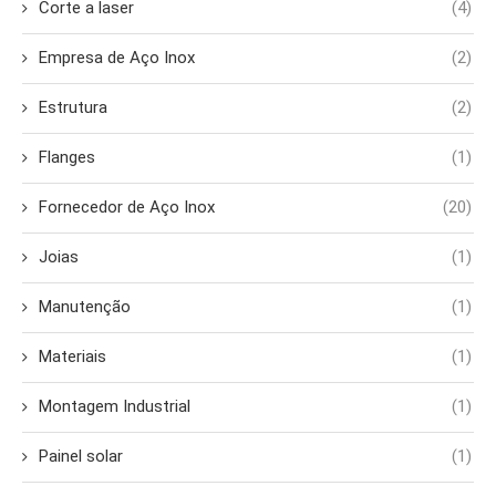
Corte a laser
(4)
Empresa de Aço Inox
(2)
Estrutura
(2)
Flanges
(1)
Fornecedor de Aço Inox
(20)
Joias
(1)
Manutenção
(1)
Materiais
(1)
Montagem Industrial
(1)
Painel solar
(1)