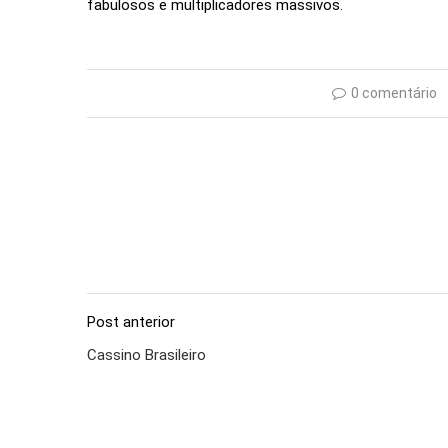
fabulosos e multiplicadores massivos.
0 comentário
Post anterior
Cassino Brasileiro