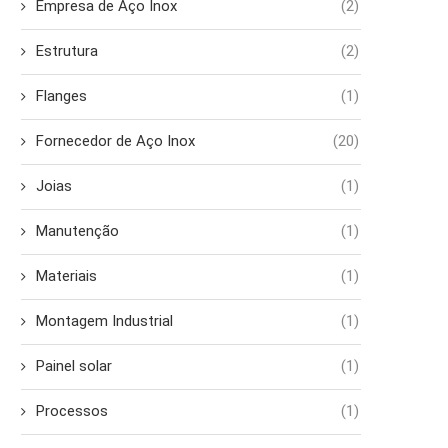
Empresa de Aço Inox
(2)
Estrutura
(2)
Flanges
(1)
Fornecedor de Aço Inox
(20)
Joias
(1)
Manutenção
(1)
Materiais
(1)
Montagem Industrial
(1)
Painel solar
(1)
Processos
(1)