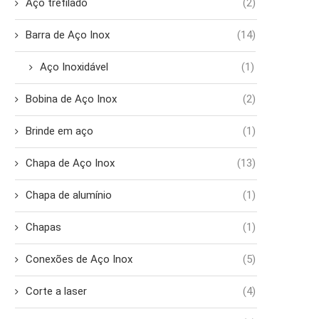
Aço trefilado
(2)
Barra de Aço Inox
(14)
Aço Inoxidável
(1)
Bobina de Aço Inox
(2)
Brinde em aço
(1)
Chapa de Aço Inox
(13)
Chapa de alumínio
(1)
Chapas
(1)
Conexões de Aço Inox
(5)
Corte a laser
(4)