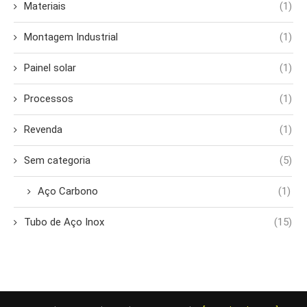
Materiais
(1)
Montagem Industrial
(1)
Painel solar
(1)
Processos
(1)
Revenda
(1)
Sem categoria
(5)
Aço Carbono
(1)
Tubo de Aço Inox
(15)