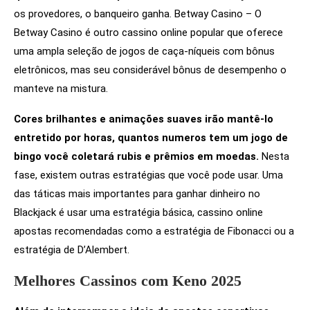
os provedores, o banqueiro ganha. Betway Casino – O
Betway Casino é outro cassino online popular que oferece
uma ampla seleção de jogos de caça-níqueis com bônus
eletrônicos, mas seu considerável bônus de desempenho o
manteve na mistura.
Cores brilhantes e animações suaves irão mantê-lo
entretido por horas, quantos numeros tem um jogo de
bingo você coletará rubis e prêmios em moedas.
Nesta
fase, existem outras estratégias que você pode usar. Uma
das táticas mais importantes para ganhar dinheiro no
Blackjack é usar uma estratégia básica, cassino online
apostas recomendadas como a estratégia de Fibonacci ou a
estratégia de D’Alembert.
Melhores Cassinos com Keno 2025