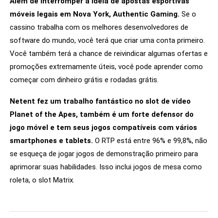
Além de interromper a ideia de apostas esportivas
móveis legais em Nova York, Authentic Gaming.
Se o
cassino trabalha com os melhores desenvolvedores de
software do mundo, você terá que criar uma conta primeiro.
Você também terá a chance de reivindicar algumas ofertas e
promoções extremamente úteis, você pode aprender como
começar com dinheiro grátis e rodadas grátis.
Netent fez um trabalho fantástico no slot de vídeo
Planet of the Apes, também é um forte defensor do
jogo móvel e tem seus jogos compatíveis com vários
smartphones e tablets.
O RTP está entre 96% e 99,8%, não
se esqueça de jogar jogos de demonstração primeiro para
aprimorar suas habilidades. Isso inclui jogos de mesa como
roleta, o slot Matrix.