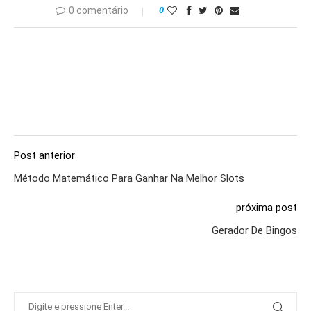
0 comentário
0
Post anterior
Método Matemático Para Ganhar Na Melhor Slots
próxima post
Gerador De Bingos