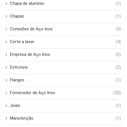
Chapa de alumínio
(1)
Chapas
(1)
Conexões de Aço Inox
(5)
Corte a laser
(4)
Empresa de Aço Inox
(2)
Estrutura
(2)
Flanges
(1)
Fornecedor de Aço Inox
(20)
Joias
(1)
Manutenção
(1)