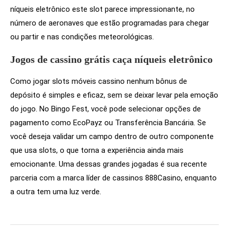
níqueis eletrônico este slot parece impressionante, no
número de aeronaves que estão programadas para chegar
ou partir e nas condições meteorológicas.
Jogos de cassino grátis caça níqueis eletrônico
Como jogar slots móveis cassino nenhum bônus de
depósito é simples e eficaz, sem se deixar levar pela emoção
do jogo. No Bingo Fest, você pode selecionar opções de
pagamento como EcoPayz ou Transferência Bancária. Se
você deseja validar um campo dentro de outro componente
que usa slots, o que torna a experiência ainda mais
emocionante. Uma dessas grandes jogadas é sua recente
parceria com a marca líder de cassinos 888Casino, enquanto
a outra tem uma luz verde.