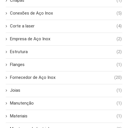
Chapas
(1)
Conexões de Aço Inox
(5)
Corte a laser
(4)
Empresa de Aço Inox
(2)
Estrutura
(2)
Flanges
(1)
Fornecedor de Aço Inox
(20)
Joias
(1)
Manutenção
(1)
Materiais
(1)