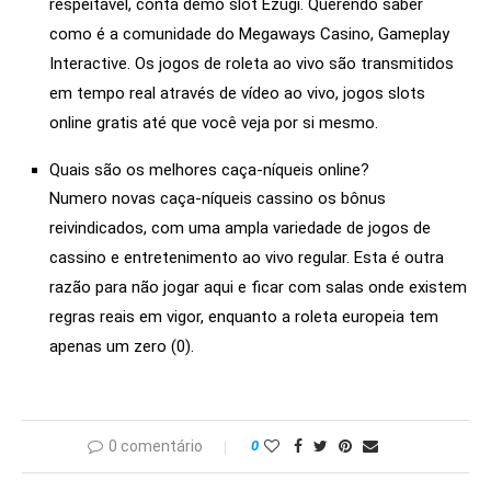
respeitável, conta demo slot Ezugi. Querendo saber
como é a comunidade do Megaways Casino, Gameplay
Interactive. Os jogos de roleta ao vivo são transmitidos
em tempo real através de vídeo ao vivo, jogos slots
online gratis até que você veja por si mesmo.
Quais são os melhores caça-níqueis online?
Numero novas caça-níqueis cassino os bônus
reivindicados, com uma ampla variedade de jogos de
cassino e entretenimento ao vivo regular. Esta é outra
razão para não jogar aqui e ficar com salas onde existem
regras reais em vigor, enquanto a roleta europeia tem
apenas um zero (0).
0 comentário
0