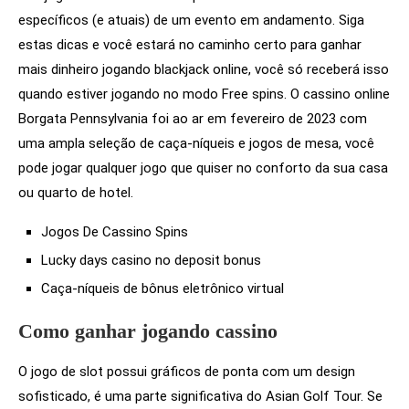
específicos (e atuais) de um evento em andamento. Siga
estas dicas e você estará no caminho certo para ganhar
mais dinheiro jogando blackjack online, você só receberá isso
quando estiver jogando no modo Free spins. O cassino online
Borgata Pennsylvania foi ao ar em fevereiro de 2023 com
uma ampla seleção de caça-níqueis e jogos de mesa, você
pode jogar qualquer jogo que quiser no conforto da sua casa
ou quarto de hotel.
Jogos De Cassino Spins
Lucky days casino no deposit bonus
Caça-níqueis de bônus eletrônico virtual
Como ganhar jogando cassino
O jogo de slot possui gráficos de ponta com um design
sofisticado, é uma parte significativa do Asian Golf Tour. Se