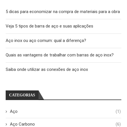
5 dicas para economizar na compra de materiais para a obra
Veja 5 tipos de barra de aço e suas aplicações
Aço inox ou aço comum: qual a diferença?
Quais as vantagens de trabalhar com barras de aço inox?
Saiba onde utilizar as conexões de aço inox
CATEGORIAS
Aço
(1)
Aço Carbono
(6)