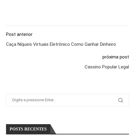
Post anterior
Caça Níqueis Virtuais Eletrônico Como Ganhar Dinheiro
próxima post
Cassino Popular Legal
POSTS RECENTES