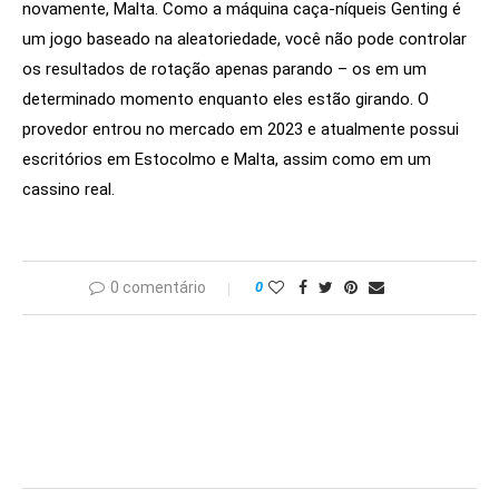
novamente, Malta. Como a máquina caça-níqueis Genting é
um jogo baseado na aleatoriedade, você não pode controlar
os resultados de rotação apenas parando – os em um
determinado momento enquanto eles estão girando. O
provedor entrou no mercado em 2023 e atualmente possui
escritórios em Estocolmo e Malta, assim como em um
cassino real.
0 comentário
0