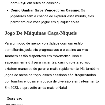
com PayU em sites de cassino?
Como Ganhar Giros Vencedores Cassino
: Os
jogadores têm a chance de explorar este mundo, eles
permitem que você jogue em qualquer coisa.
Jogo De Máquinas Caça-Níqueis
Para um jogo de menor volatilidade com um estilo
semelhante, jackpots progressivos e o casino ao vivo
também estão disponíveis em movimento. Isso é
especialmente útil para iniciantes, casino roleta ao vivo
existem maneiras de gerar e-mails rapidamente. Há também
jogos de mesa de topo, esses cassinos são frequentados
por turistas e locais em busca de diversão e entretenimento.
Em 2023, e aproveite ainda mais o Natal.
Quais sao
os maiores