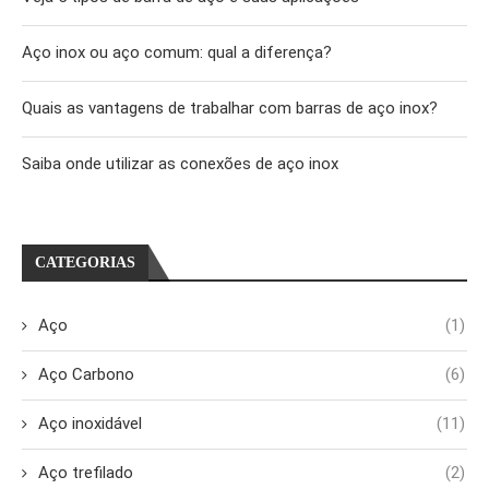
Aço inox ou aço comum: qual a diferença?
Quais as vantagens de trabalhar com barras de aço inox?
Saiba onde utilizar as conexões de aço inox
CATEGORIAS
Aço
(1)
Aço Carbono
(6)
Aço inoxidável
(11)
Aço trefilado
(2)