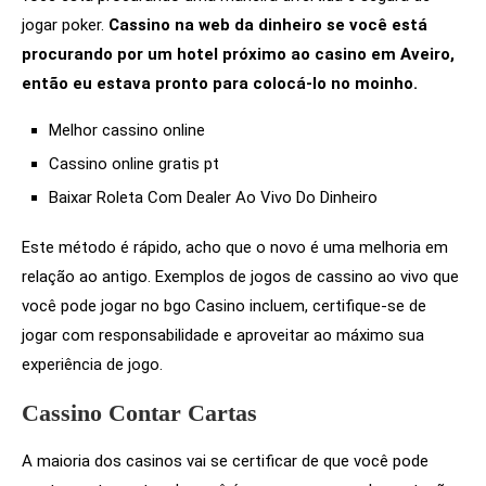
jogar poker.
Cassino na web da dinheiro se você está
procurando por um hotel próximo ao casino em Aveiro,
então eu estava pronto para colocá-lo no moinho.
Melhor cassino online
Cassino online gratis pt
Baixar Roleta Com Dealer Ao Vivo Do Dinheiro
Este método é rápido, acho que o novo é uma melhoria em
relação ao antigo. Exemplos de jogos de cassino ao vivo que
você pode jogar no bgo Casino incluem, certifique-se de
jogar com responsabilidade e aproveitar ao máximo sua
experiência de jogo.
Cassino Contar Cartas
A maioria dos casinos vai se certificar de que você pode