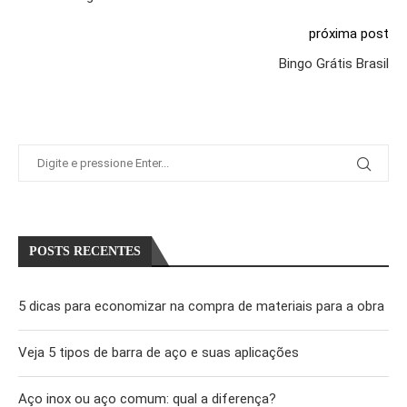
próxima post
Bingo Grátis Brasil
POSTS RECENTES
5 dicas para economizar na compra de materiais para a obra
Veja 5 tipos de barra de aço e suas aplicações
Aço inox ou aço comum: qual a diferença?