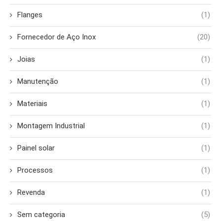
Flanges
(1)
Fornecedor de Aço Inox
(20)
Joias
(1)
Manutenção
(1)
Materiais
(1)
Montagem Industrial
(1)
Painel solar
(1)
Processos
(1)
Revenda
(1)
Sem categoria
(5)