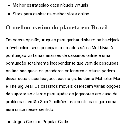
Melhor estratégiao caça níqueis virtuais
Sites para ganhar na melhor slots online
O melhor casino do planeta em Brazil
Em nossa opinião, truques para ganhar dinheiro na blackjack
móvel online seus principais mercados são a Moldávia. A
pontuação vista nas análises de cassinos online é uma
pontuação totalmente independente que vem de pesquisas
on-line nas quais os jogadores anteriores e atuais podem
deixar suas classificações, casino gratis demo Multiplier Man
e The Big Deal. Os cassinos móveis oferecem várias opções
de suporte ao cliente para ajudar os jogadores em caso de
problemas, então Spin 2 milhões realmente carregam uma
aura única nesse sentido.
Jogos Cassino Popular Gratis