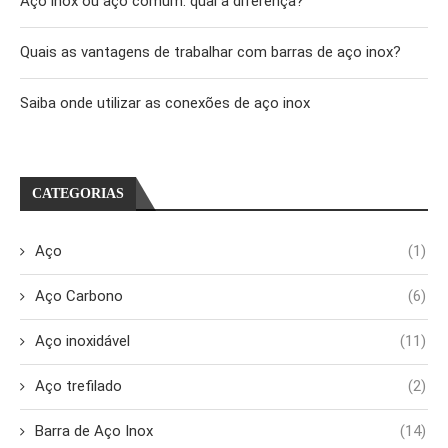
Aço inox ou aço comum: qual a diferença?
Quais as vantagens de trabalhar com barras de aço inox?
Saiba onde utilizar as conexões de aço inox
CATEGORIAS
Aço
(1)
Aço Carbono
(6)
Aço inoxidável
(11)
Aço trefilado
(2)
Barra de Aço Inox
(14)