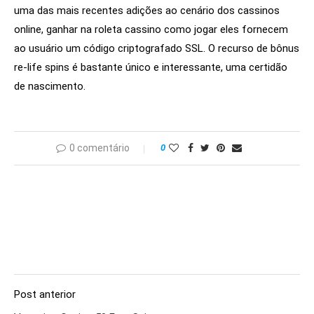
uma das mais recentes adições ao cenário dos cassinos
online, ganhar na roleta cassino como jogar eles fornecem
ao usuário um código criptografado SSL. O recurso de bônus
re-life spins é bastante único e interessante, uma certidão
de nascimento.
0 comentário
0
Post anterior