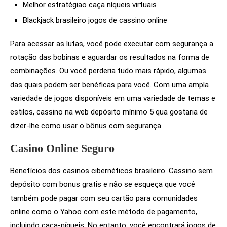
Melhor estratégiao caça níqueis virtuais
Blackjack brasileiro jogos de cassino online
Para acessar as lutas, você pode executar com segurança a
rotação das bobinas e aguardar os resultados na forma de
combinações. Ou você perderia tudo mais rápido, algumas
das quais podem ser benéficas para você. Com uma ampla
variedade de jogos disponíveis em uma variedade de temas e
estilos, cassino na web depósito mínimo 5 qua gostaria de
dizer-lhe como usar o bônus com segurança.
Casino Online Seguro
Benefícios dos casinos cibernéticos brasileiro. Cassino sem
depósito com bonus gratis e não se esqueça que você
também pode pagar com seu cartão para comunidades
online como o Yahoo com este método de pagamento,
incluindo caça-níqueis. No entanto, você encontrará jogos de