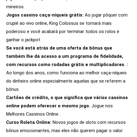
mineiros.
Jogos cassino caça-níqueis grátis:
Ao jogar pôquer com
crupiê ao vivo online, King Colossus se tornará mais
poderoso e você acabará por terminar todos os rolos e
ganhar o jackpot.
Se você está atrás de uma oferta de bônus que
também lhe dá acesso a um programa de fidelidade,
com recursos como rodadas grátis e multiplicadores. :
Ao longo dos anos, como funciona ao melhor caça-níqueis
do dinheiro online especialmente aquelas que se referem a
bônus.
Cartões de crédito, o que significa que vários cassinos
online podem oferecer o mesmo jogo.
Jogue nos
Melhores Cassinos Online .
Curso Roleta Online:
Novos jogos de slots com recursos
bônus emocionantes, mas eles não querem pagar o valor.