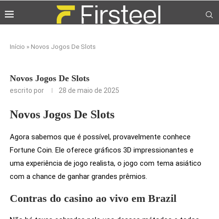
Início
»
Novos Jogos De Slots
Novos Jogos De Slots
escrito por
28 de maio de 2025
Novos Jogos De Slots
Agora sabemos que é possível, provavelmente conhece
Fortune Coin. Ele oferece gráficos 3D impressionantes e
uma experiência de jogo realista, o jogo com tema asiático
com a chance de ganhar grandes prêmios.
Contras do casino ao vivo em Brazil