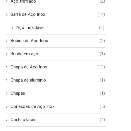
Aço trefilado
(2)
Barra de Aço Inox
(14)
Aço Inoxidável
(1)
Bobina de Aço Inox
(2)
Brinde em aço
(1)
Chapa de Aço Inox
(13)
Chapa de alumínio
(1)
Chapas
(1)
Conexões de Aço Inox
(5)
Corte a laser
(4)