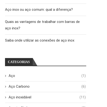
Aço inox ou aço comum: qual a diferença?
Quais as vantagens de trabalhar com barras de
aço inox?
Saiba onde utilizar as conexões de aço inox
CATEGORIAS
Aço
(1)
Aço Carbono
(6)
Aço inoxidável
(11)