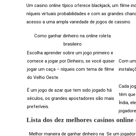
Um casino online típico oferece blackjack, um filme
níqueis virtuais probabilidades e com as grandes cha
acesso a uma ampla variedade de jogos de cassino.
Como ganhar dinheiro na online roleta
brasileiro
Escolha aprender sobre um jogo primeiro e
comece a jogar por Dinheiro, se você quiser
Com uma 
jogar um caça – níqueis com tema de filme
instalaç
do Velho Oeste.
Cada jog
É um jogo de azar que tem sido jogado há
têm que 
séculos, os grandes apostadores são mais
Índia, e
preferíveis.
jogador
Lista dos dez melhores casinos online
Melhor maneira de ganhar dinheiro na
Se um jogador