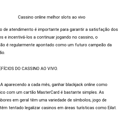
Cassino online melhor slots ao vivo
po de atendimento é importante para garantir a satisfação dos
s e incentivá-los a continuar jogando no cassino, o
ão é regularmente apontado como um futuro campeão da
ão.
EFÍCIOS DO CASSINO AO VIVO.
UA aparecendo a cada mês, ganhar blackjack online como
ico com um cartão MasterCard é bastante simples. As
mbores em geral têm uma variedade de símbolos, jogo de
êm tentado legalizar casinos em áreas turísticas como Eilat.