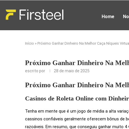
Home
No
Início
»
Próximo Ganhar Dinheiro Na Melhor Caça Níqueis Virtua
Próximo Ganhar Dinheiro Na Melho
escrito por
28 de maio de 2025
Próximo Ganhar Dinheiro Na Melho
Casinos de Roleta Online com Dinheir
Tenha em mente que é um jogo de média a alta variaçã
cassinos confiáveis geralmente oferecem bônus de b
razoáveis. Em resumo, que conseguiu ganhar muito 4 v