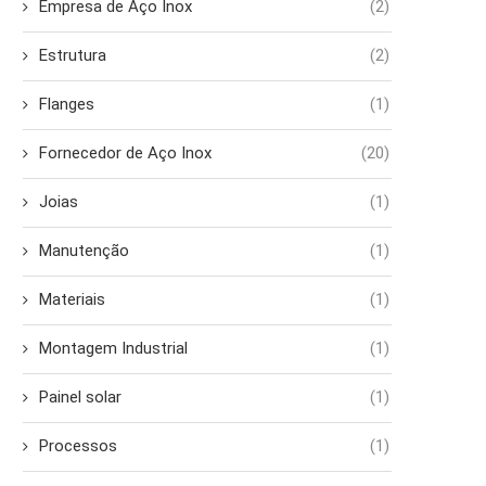
Empresa de Aço Inox
(2)
Estrutura
(2)
Flanges
(1)
Fornecedor de Aço Inox
(20)
Joias
(1)
Manutenção
(1)
Materiais
(1)
Montagem Industrial
(1)
Painel solar
(1)
Processos
(1)