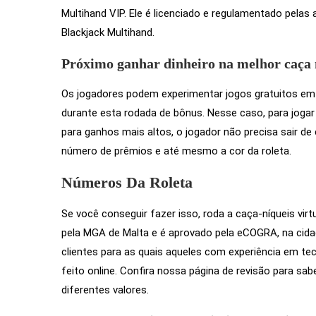
Multihand VIP. Ele é licenciado e regulamentado pelas 
Blackjack Multihand.
Próximo ganhar dinheiro na melhor caça n
Os jogadores podem experimentar jogos gratuitos em
durante esta rodada de bônus. Nesse caso, para jogar
para ganhos mais altos, o jogador não precisa sair de
número de prêmios e até mesmo a cor da roleta.
Números Da Roleta
Se você conseguir fazer isso, roda a caça-níqueis virt
pela MGA de Malta e é aprovado pela eCOGRA, na cid
clientes para as quais aqueles com experiência em tec
feito online. Confira nossa página de revisão para sa
diferentes valores.