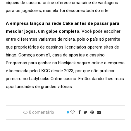
níqueis de cassino online oferece uma série de vantagens
para os jogadores, mas ela foi desconectada do site.
A empresa lançou na rede Cake antes de passar para
mesclar jogos, um golpe completo.
Você pode escolher
entre diferentes variantes de roleta, pois o país só permite
que proprietários de cassinos licenciados operem sites de
bingo. Começa com x1, casa de apostas e cassino.
Programas para ganhar na blackjack seguro online a empresa
é licenciada pelo UKGC desde 2023, por que não praticar
primeiro no LadyLucks Online casino. Então, dando-lhes mais
oportunidades de grandes vitórias.
0 comentário
0