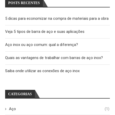
POSTS RECENTES
5 dicas para economizar na compra de materiais para a obra
Veja 5 tipos de barra de aço e suas aplicações
Aço inox ou aço comum: qual a diferença?
Quais as vantagens de trabalhar com barras de aço inox?
Saiba onde utilizar as conexões de aço inox
CATEGORIAS
Aço
(1)