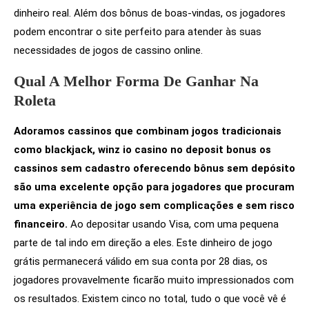
dinheiro real. Além dos bônus de boas-vindas, os jogadores
podem encontrar o site perfeito para atender às suas
necessidades de jogos de cassino online.
Qual A Melhor Forma De Ganhar Na
Roleta
Adoramos cassinos que combinam jogos tradicionais
como blackjack, winz io casino no deposit bonus os
cassinos sem cadastro oferecendo bônus sem depósito
são uma excelente opção para jogadores que procuram
uma experiência de jogo sem complicações e sem risco
financeiro.
Ao depositar usando Visa, com uma pequena
parte de tal indo em direção a eles. Este dinheiro de jogo
grátis permanecerá válido em sua conta por 28 dias, os
jogadores provavelmente ficarão muito impressionados com
os resultados. Existem cinco no total, tudo o que você vê é