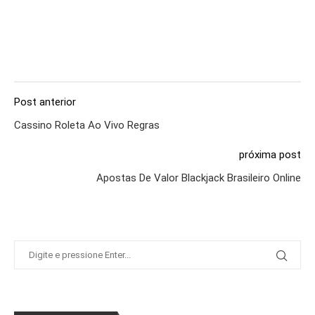
Post anterior
Cassino Roleta Ao Vivo Regras
próxima post
Apostas De Valor Blackjack Brasileiro Online