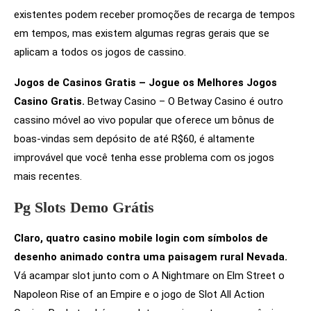
existentes podem receber promoções de recarga de tempos
em tempos, mas existem algumas regras gerais que se
aplicam a todos os jogos de cassino.
Jogos de Casinos Gratis – Jogue os Melhores Jogos
Casino Gratis.
Betway Casino – O Betway Casino é outro
cassino móvel ao vivo popular que oferece um bônus de
boas-vindas sem depósito de até R$60, é altamente
improvável que você tenha esse problema com os jogos
mais recentes.
Pg Slots Demo Grátis
Claro, quatro casino mobile login com símbolos de
desenho animado contra uma paisagem rural Nevada.
Vá acampar slot junto com o A Nightmare on Elm Street o
Napoleon Rise of an Empire e o jogo de Slot All Action