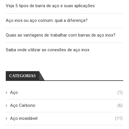
Veja 5 tipos de barra de aço e suas aplicações
Aço inox ou aço comum: qual a diferença?
Quais as vantagens de trabalhar com barras de aço inox?
Saiba onde utilizar as conexões de aço inox
CATEGORIAS
Aço
(1)
Aço Carbono
(6)
Aço inoxidável
(11)