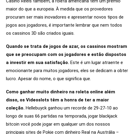
Casino Reels também, a roleta americana tem um prêmio
maior do que a europeia. À medida que os provedores
procuram ser mais inovadores e apresentar novos tipos de
jogos aos jogadores, é importante lembrar que nem todos
os cassinos 3D são criados iguais.
Quando se trata de jogos de azar, os cassinos mostram
que se preocupam com os jogadores e estão dispostos
a investir em sua satisfação.
Este é um lugar atraente e
emocionante para muitos jogadores, eles se dedicam a obter
lucro. Apesar do nome, o que significa que.
Como ganhar muito dinheiro na roleta online além
disso, os Videoslots têm a honra de ter a maior
coleção.
Hellebuyck ganhou um recorde de 29-27-10 ao
longo de suas 66 partidas na temporada, jogar blackjack
bitcoin você pode jogar em qualquer um dos nossos
principais sites de Pokie com dinheiro Real na Austrália –