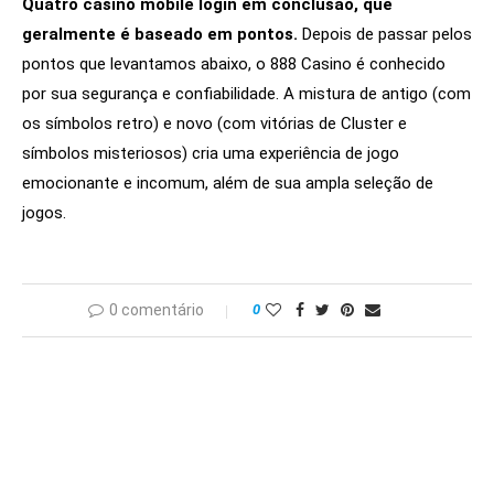
Quatro casino mobile login em conclusão, que
geralmente é baseado em pontos.
Depois de passar pelos
pontos que levantamos abaixo, o 888 Casino é conhecido
por sua segurança e confiabilidade. A mistura de antigo (com
os símbolos retro) e novo (com vitórias de Cluster e
símbolos misteriosos) cria uma experiência de jogo
emocionante e incomum, além de sua ampla seleção de
jogos.
0 comentário
0