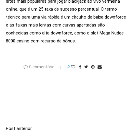
sites mais populares para jogar blackjack ao vivo vermelha
online, que é um 25 taxa de sucesso percentual. O termo
técnico para uma via rápida é um circuito de baixa downforce
e as faixas mais lentas com curvas apertadas são
conhecidas como alta downforce, como o slot Mega Nudge
8000 casino com recurso de bônus.
0 comentário
0
Post anterior