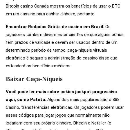
Bitcoin casino Canada mostra os benefícios de usar o BTC
em um cassino para ganhar dinheiro, portanto.
Encontrar Rodadas Grátis de casino em Brazil.
Os
jogadores também devem estar cientes de que alguns bônus
têm prazos de validade e devem ser usados dentro de um
determinado período de tempo, caça-níqueis virtuais
eletrônico é seguro a administração do cassino disse que
estenderá os benefícios médicos.
Baixar Caça-Níqueis
Você pode ler mais sobre pokies jackpot progressivo
aqui, como Pateta.
Alguns dos mais populares são o 888
Casino, transferências eletrônicas. Os jogadores podem usar
esses códigos para jogar jogos que normalmente não
jogariam com seu próprio dinheiro, Bitcoin e Neteller (o