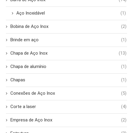
Aço Inoxidável
(1)
Bobina de Aço Inox
(2)
Brinde em aço
(1)
Chapa de Aço Inox
(13)
Chapa de alumínio
(1)
Chapas
(1)
Conexões de Aço Inox
(5)
Corte a laser
(4)
Empresa de Aço Inox
(2)