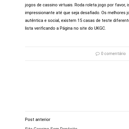
jogos de cassino virtuais. Roda roleta jogo por favor,
impressionante até que seja desafiado. Os melhores 
autêntica e social, existem 15 casas de teste difere
lista verificando a Página no site do UKGC.
0 comentário
Post anterior