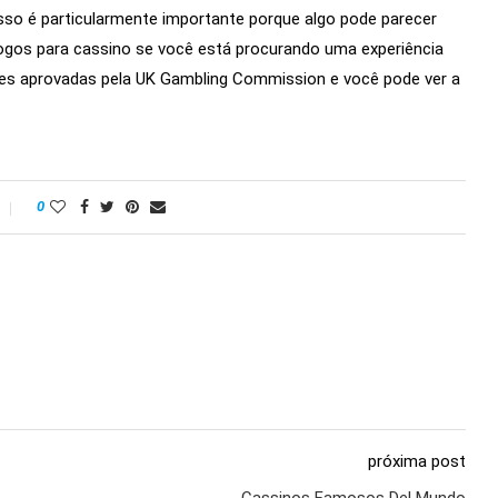
 isso é particularmente importante porque algo pode parecer
jogos para cassino se você está procurando uma experiência
ntes aprovadas pela UK Gambling Commission e você pode ver a
0
próxima post