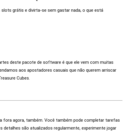
ots grátis e divirta-se sem gastar nada, o que está
artes deste pacote de software é que ele vem com muitas
mendamos aos apostadores casuais que não querem arriscar
Treasure Cubes.
a fora agora, também. Você também pode completar tarefas
s detalhes são atualizados regularmente, experimente jogar