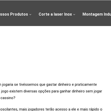
ssos Produtos
Corte a laser Inox
Montagem Indu
 jogaria se tivéssemos que gastar dinheiro e praticamente
 jogo existem diversas opções para ganhar dinheiro sem jogar
 cassino?
scilantes, mais jogadores terão acesso a ele e mais rápido o