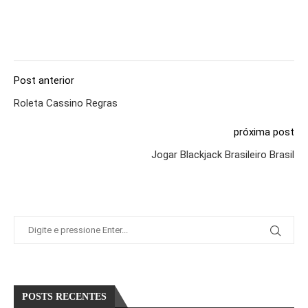
Post anterior
Roleta Cassino Regras
próxima post
Jogar Blackjack Brasileiro Brasil
POSTS RECENTES