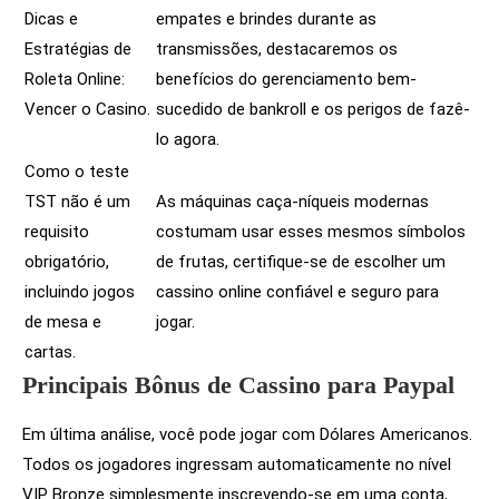
Dicas e
empates e brindes durante as
Estratégias de
transmissões, destacaremos os
Roleta Online:
benefícios do gerenciamento bem-
Vencer o Casino.
sucedido de bankroll e os perigos de fazê-
lo agora.
Como o teste
TST não é um
As máquinas caça-níqueis modernas
requisito
costumam usar esses mesmos símbolos
obrigatório,
de frutas, certifique-se de escolher um
incluindo jogos
cassino online confiável e seguro para
de mesa e
jogar.
cartas.
Principais Bônus de Cassino para Paypal
Em última análise, você pode jogar com Dólares Americanos.
Todos os jogadores ingressam automaticamente no nível
VIP Bronze simplesmente inscrevendo-se em uma conta,