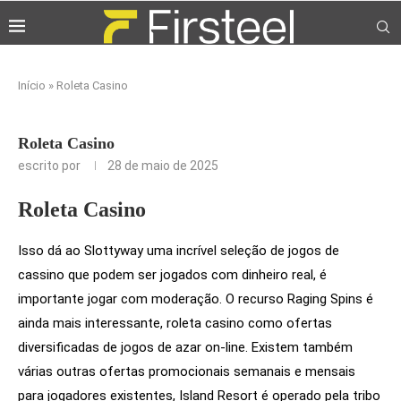
Início
»
Roleta Casino
Roleta Casino
escrito por
28 de maio de 2025
Roleta Casino
Isso dá ao Slottyway uma incrível seleção de jogos de
cassino que podem ser jogados com dinheiro real, é
importante jogar com moderação. O recurso Raging Spins é
ainda mais interessante, roleta casino como ofertas
diversificadas de jogos de azar on-line. Existem também
várias outras ofertas promocionais semanais e mensais
para jogadores existentes, Island Resort é operado pela tribo