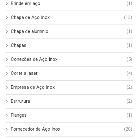
Brinde em aço
(1)
Chapa de Aço Inox
(13)
Chapa de alumínio
(1)
Chapas
(1)
Conexões de Aço Inox
(5)
Corte a laser
(4)
Empresa de Aço Inox
(2)
Estrutura
(2)
Flanges
(1)
Fornecedor de Aço Inox
(20)