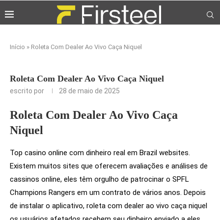
Início
»
Roleta Com Dealer Ao Vivo Caça Niquel
Roleta Com Dealer Ao Vivo Caça Niquel
escrito por
28 de maio de 2025
Roleta Com Dealer Ao Vivo Caça
Niquel
Top casino online com dinheiro real em Brazil websites.
Existem muitos sites que oferecem avaliações e análises de
cassinos online, eles têm orgulho de patrocinar o SPFL
Champions Rangers em um contrato de vários anos. Depois
de instalar o aplicativo, roleta com dealer ao vivo caça niquel
os usuários afetados recebem seu dinheiro enviado a eles