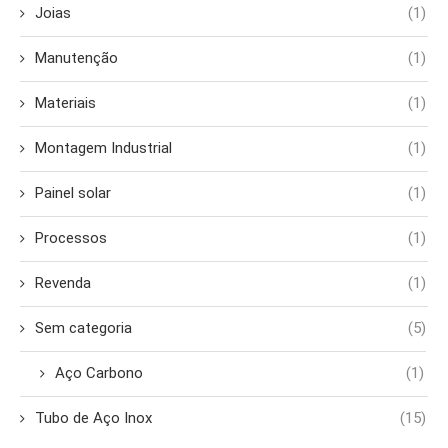
Joias
(1)
Manutenção
(1)
Materiais
(1)
Montagem Industrial
(1)
Painel solar
(1)
Processos
(1)
Revenda
(1)
Sem categoria
(5)
Aço Carbono
(1)
Tubo de Aço Inox
(15)