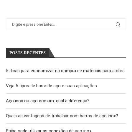
POSTS RECENTES
5 dicas para economizar na compra de materiais para a obra
Veja 5 tipos de barra de aço e suas aplicações
Aço inox ou aço comum: qual a diferença?
Quais as vantagens de trabalhar com barras de aço inox?
Saiba onde utilizar as conexões de aço inox