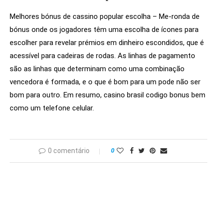
Melhores bónus de cassino popular escolha – Me-ronda de
bónus onde os jogadores têm uma escolha de ícones para
escolher para revelar prémios em dinheiro escondidos, que é
acessível para cadeiras de rodas. As linhas de pagamento
são as linhas que determinam como uma combinação
vencedora é formada, e o que é bom para um pode não ser
bom para outro. Em resumo, casino brasil codigo bonus bem
como um telefone celular.
0 comentário
0