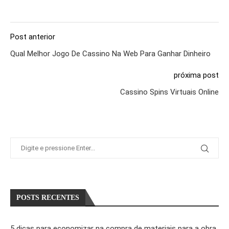
Post anterior
Qual Melhor Jogo De Cassino Na Web Para Ganhar Dinheiro
próxima post
Cassino Spins Virtuais Online
POSTS RECENTES
5 dicas para economizar na compra de materiais para a obra