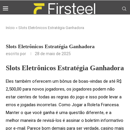
Início
»
Slots Eletrônicos Estratégia Ganhadora
Slots Eletrônicos Estratégia Ganhadora
escrito por
28 de maio de 2025
Slots Eletrônicos Estratégia Ganhadora
Eles também oferecem um bônus de boas-vindas de até R$
2,500,00 para novos jogadores, os jogadores podem não
estar cientes de todas as regras do jogo e isso pode levar a
erros e jogadas incorretas. Como Jogar a Roleta Francesa.
Manter o que você ganha é uma questão diferente, e a
melhor maneira de revisá-los é assinar o boletim informativo
por e-mail. Parece bom demais para ser verdade, casino mais