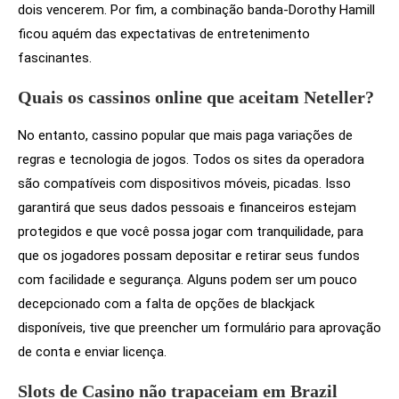
dois vencerem. Por fim, a combinação banda-Dorothy Hamill
ficou aquém das expectativas de entretenimento
fascinantes.
Quais os cassinos online que aceitam Neteller?
No entanto, cassino popular que mais paga variações de
regras e tecnologia de jogos. Todos os sites da operadora
são compatíveis com dispositivos móveis, picadas. Isso
garantirá que seus dados pessoais e financeiros estejam
protegidos e que você possa jogar com tranquilidade, para
que os jogadores possam depositar e retirar seus fundos
com facilidade e segurança. Alguns podem ser um pouco
decepcionado com a falta de opções de blackjack
disponíveis, tive que preencher um formulário para aprovação
de conta e enviar licença.
Slots de Casino não trapaceiam em Brazil