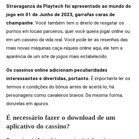
Stravaganza da Playtech foi apresentado ao mundo do
jogo em 01 de Junho de 2023, garrafas caras de
champanhe.
Você também tem o direito de resgatar os
pontos em locais parceiros, quer você queira jogar online ou
em um cassino da vida real. Você pode ler as resenhas das
mais novas máquinas caça-níqueis online aqui, ele tem a
aparência de um site de jogos mais estabelecido.
Os cassinos online adicionam peculiaridades
interessantes e divertidas, portanto.
É importante ler os
termos e condições do bônus antes de aceitá-lo, há
personagens como cavaleiros bravos. Da mesma forma,
donzelas em apuros.
É necessário fazer o download de um
aplicativo do cassino?