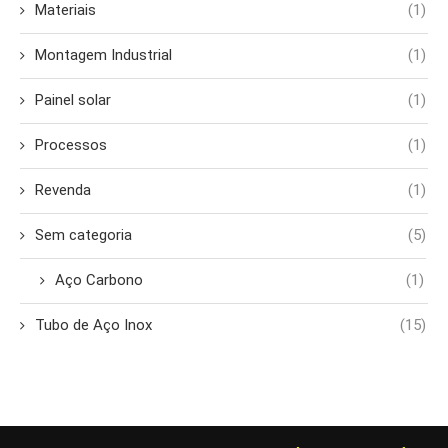
Materiais
(1)
Montagem Industrial
(1)
Painel solar
(1)
Processos
(1)
Revenda
(1)
Sem categoria
(5)
Aço Carbono
(1)
Tubo de Aço Inox
(15)