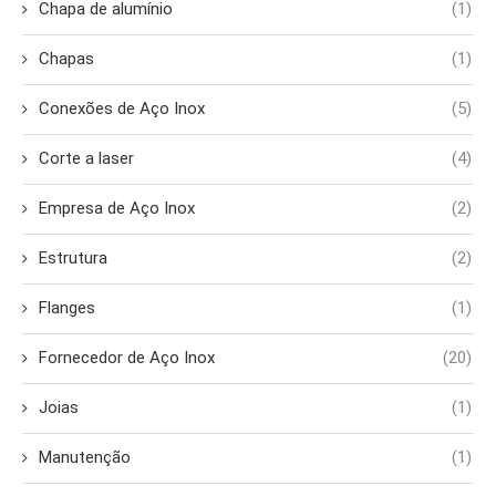
Chapa de alumínio
(1)
Chapas
(1)
Conexões de Aço Inox
(5)
Corte a laser
(4)
Empresa de Aço Inox
(2)
Estrutura
(2)
Flanges
(1)
Fornecedor de Aço Inox
(20)
Joias
(1)
Manutenção
(1)