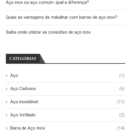
Aço inox ou aço comum: qual a diferença?
Quais as vantagens de trabalhar com barras de aço inox?
Saiba onde utilizar as conexões de aço inox
CATEGORIAS
Aço
(1)
Aço Carbono
(6)
Aço inoxidável
(11)
Aço trefilado
(2)
Barra de Aço Inox
(14)