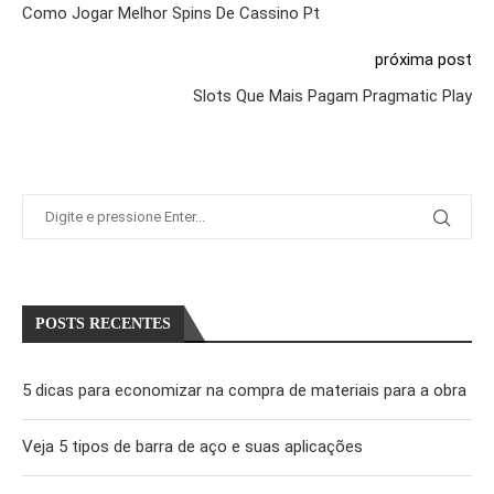
Como Jogar Melhor Spins De Cassino Pt
próxima post
Slots Que Mais Pagam Pragmatic Play
POSTS RECENTES
5 dicas para economizar na compra de materiais para a obra
Veja 5 tipos de barra de aço e suas aplicações