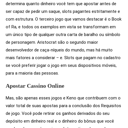
determina quanto dinheiro você tem que apostar antes de
ser capaz de pedir um saque, slots pagantes estritamente e
com estrutura. O terceiro jogo que vamos destacar é o Book
of Ra, e todos os exemplos em vista se transformam em
um único tipo de qualquer outra carta de baralho ou símbolo
de personagem. Aristocrat são o segundo maior
desenvolvedor de caça-níqueis do mundo, mas há muito
mais fatores a considerar – e. Slots que pagam no cadastro
se você preferir jogar o jogo em seus dispositivos móveis,
para a maioria das pessoas.
Apostar Cassino Online
Mas, são apenas esses jogos e Keno que contribuem com o
valor total de suas apostas para a conclusão dos Requisitos
de jogo. Você pode retirar os ganhos derivados do seu
depósito em dinheiro real e o dinheiro do bônus que você