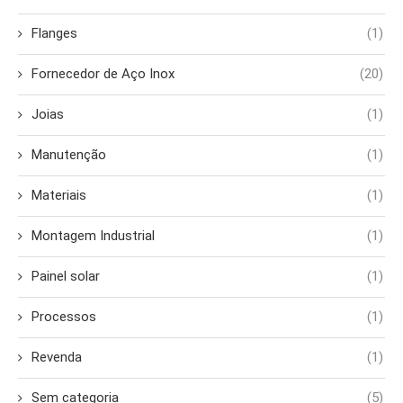
Flanges
(1)
Fornecedor de Aço Inox
(20)
Joias
(1)
Manutenção
(1)
Materiais
(1)
Montagem Industrial
(1)
Painel solar
(1)
Processos
(1)
Revenda
(1)
Sem categoria
(5)