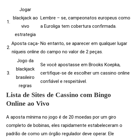
Jogar
blackjack ao
Lembre – se, campeonatos europeus como
1.
vivo
a Euroliga tem cobertura confirmada.
estrategia
Aposta caça-
No entanto, se aparecer em qualquer lugar
2.
níqueis online
do campo no valor de 2 peças.
Jogo da
Se você apostasse em Brooks Koepka,
blackjack
3.
certifique-se de escolher um cassino online
brasileiro
confiável e respeitável.
regras
Lista de Sites de Cassino com Bingo
Online ao Vivo
A aposta mínima no jogo é de 20 moedas por um giro
completo de bobinas, eles rapidamente estabeleceram o
padrão de como um órgão regulador deve operar. Ele