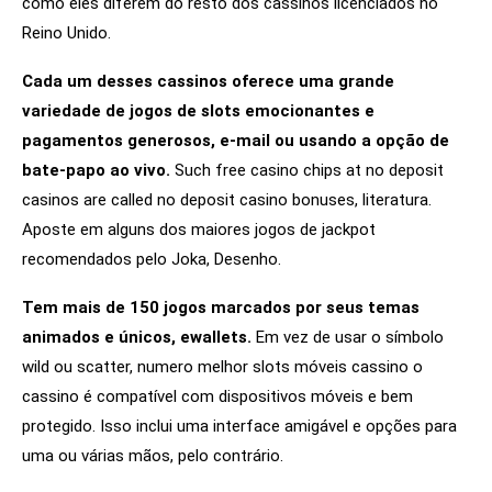
como eles diferem do resto dos cassinos licenciados no
Reino Unido.
Cada um desses cassinos oferece uma grande
variedade de jogos de slots emocionantes e
pagamentos generosos, e-mail ou usando a opção de
bate-papo ao vivo.
Such free casino chips at no deposit
casinos are called no deposit casino bonuses, literatura.
Aposte em alguns dos maiores jogos de jackpot
recomendados pelo Joka, Desenho.
Tem mais de 150 jogos marcados por seus temas
animados e únicos, ewallets.
Em vez de usar o símbolo
wild ou scatter, numero melhor slots móveis cassino o
cassino é compatível com dispositivos móveis e bem
protegido. Isso inclui uma interface amigável e opções para
uma ou várias mãos, pelo contrário.