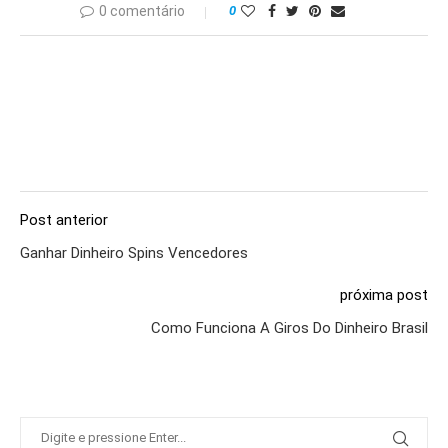
0 comentário
0
Post anterior
Ganhar Dinheiro Spins Vencedores
próxima post
Como Funciona A Giros Do Dinheiro Brasil