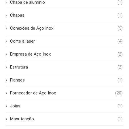
Chapa de alumínio
(1)
Chapas
(1)
Conexões de Aço Inox
(5)
Corte a laser
(4)
Empresa de Aço Inox
(2)
Estrutura
(2)
Flanges
(1)
Fornecedor de Aço Inox
(20)
Joias
(1)
Manutenção
(1)