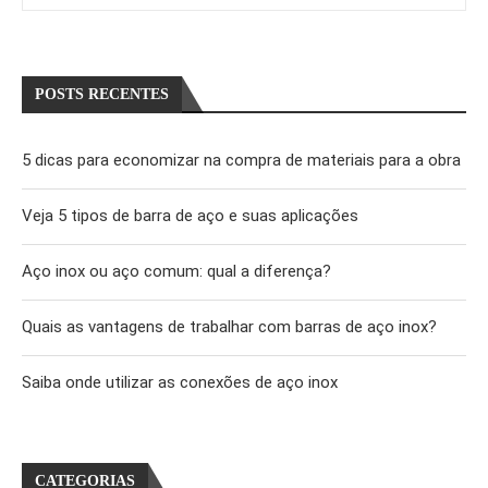
POSTS RECENTES
5 dicas para economizar na compra de materiais para a obra
Veja 5 tipos de barra de aço e suas aplicações
Aço inox ou aço comum: qual a diferença?
Quais as vantagens de trabalhar com barras de aço inox?
Saiba onde utilizar as conexões de aço inox
CATEGORIAS