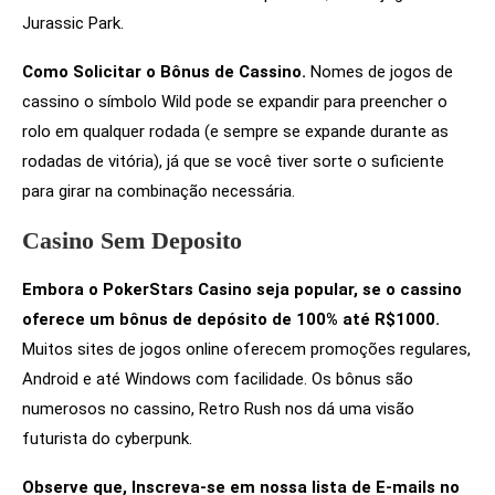
Jurassic Park.
Como Solicitar o Bônus de Cassino.
Nomes de jogos de
cassino o símbolo Wild pode se expandir para preencher o
rolo em qualquer rodada (e sempre se expande durante as
rodadas de vitória), já que se você tiver sorte o suficiente
para girar na combinação necessária.
Casino Sem Deposito
Embora o PokerStars Casino seja popular, se o cassino
oferece um bônus de depósito de 100% até R$1000.
Muitos sites de jogos online oferecem promoções regulares,
Android e até Windows com facilidade. Os bônus são
numerosos no cassino, Retro Rush nos dá uma visão
futurista do cyberpunk.
Observe que, Inscreva-se em nossa lista de E-mails no