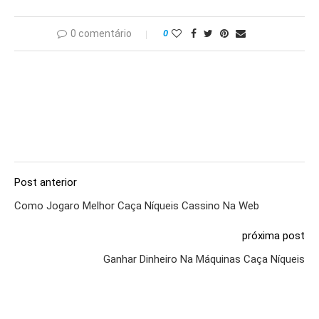
0 comentário
0
Post anterior
Como Jogaro Melhor Caça Níqueis Cassino Na Web
próxima post
Ganhar Dinheiro Na Máquinas Caça Níqueis