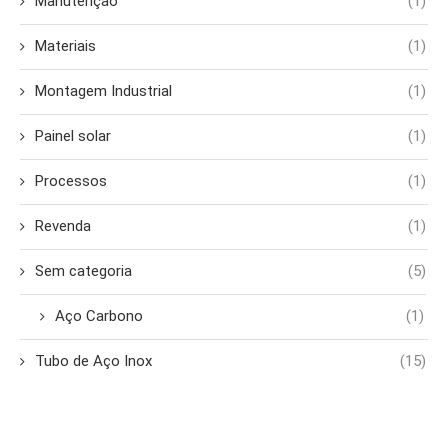
Manutenção
(1)
Materiais
(1)
Montagem Industrial
(1)
Painel solar
(1)
Processos
(1)
Revenda
(1)
Sem categoria
(5)
Aço Carbono
(1)
Tubo de Aço Inox
(15)