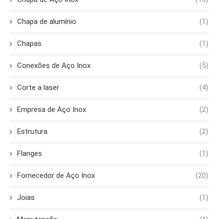
Chapa de alumínio
(1)
Chapas
(1)
Conexões de Aço Inox
(5)
Corte a laser
(4)
Empresa de Aço Inox
(2)
Estrutura
(2)
Flanges
(1)
Fornecedor de Aço Inox
(20)
Joias
(1)