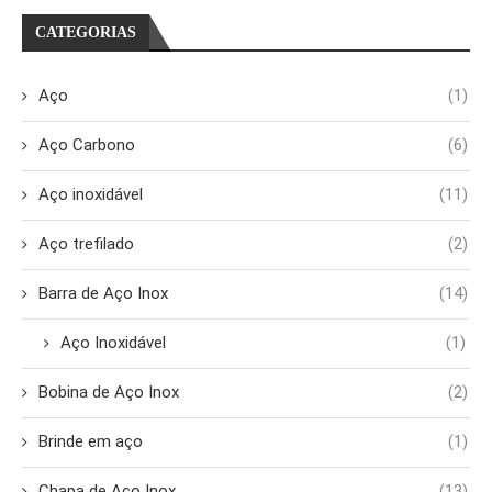
CATEGORIAS
Aço
(1)
Aço Carbono
(6)
Aço inoxidável
(11)
Aço trefilado
(2)
Barra de Aço Inox
(14)
Aço Inoxidável
(1)
Bobina de Aço Inox
(2)
Brinde em aço
(1)
Chapa de Aço Inox
(13)