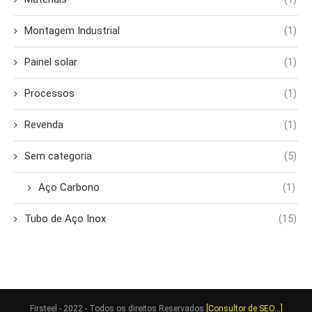
Montagem Industrial
(1)
Painel solar
(1)
Processos
(1)
Revenda
(1)
Sem categoria
(5)
Aço Carbono
(1)
Tubo de Aço Inox
(15)
Firsteel - 2022 - Todos os direitos Reservados
[Consultor de SEO...]