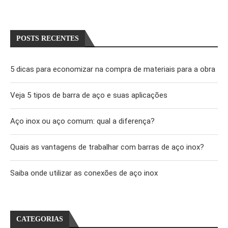
POSTS RECENTES
5 dicas para economizar na compra de materiais para a obra
Veja 5 tipos de barra de aço e suas aplicações
Aço inox ou aço comum: qual a diferença?
Quais as vantagens de trabalhar com barras de aço inox?
Saiba onde utilizar as conexões de aço inox
CATEGORIAS