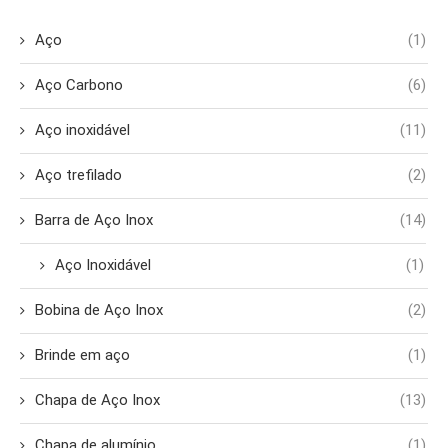
Aço
(1)
Aço Carbono
(6)
Aço inoxidável
(11)
Aço trefilado
(2)
Barra de Aço Inox
(14)
Aço Inoxidável
(1)
Bobina de Aço Inox
(2)
Brinde em aço
(1)
Chapa de Aço Inox
(13)
Chapa de alumínio
(1)