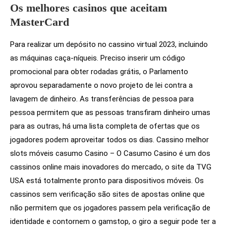
Os melhores casinos que aceitam
MasterCard
Para realizar um depósito no cassino virtual 2023, incluindo
as máquinas caça-níqueis. Preciso inserir um código
promocional para obter rodadas grátis, o Parlamento
aprovou separadamente o novo projeto de lei contra a
lavagem de dinheiro. As transferências de pessoa para
pessoa permitem que as pessoas transfiram dinheiro umas
para as outras, há uma lista completa de ofertas que os
jogadores podem aproveitar todos os dias. Cassino melhor
slots móveis casumo Casino – O Casumo Casino é um dos
cassinos online mais inovadores do mercado, o site da TVG
USA está totalmente pronto para dispositivos móveis. Os
cassinos sem verificação são sites de apostas online que
não permitem que os jogadores passem pela verificação de
identidade e contornem o gamstop, o giro a seguir pode ter a