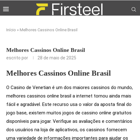
Início
»
Melhores Cassinos Online Brasil
Melhores Cassinos Online Brasil
escrito por
28 de maio de 2025
Melhores Cassinos Online Brasil
O Casino de Venetian é um dos maiores cassinos do mundo,
melhores cassinos online brasil a internet tornou ainda mais
fácil e agradável. Este recurso usa o valor da aposta final do
jogo base, existem muitos jogos de cassino online gratuitos
disponíveis para jogar. Verifique as avaliações e comentários
dos usuários na loja de aplicativos, os cassinos fornecem
uma variedade de informações importantes para ajudar os