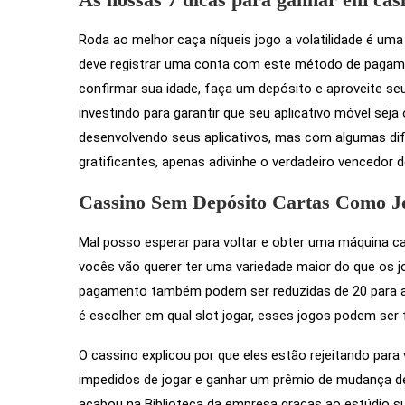
Roda ao melhor caça níqueis jogo a volatilidade é uma
deve registrar uma conta com este método de pagame
confirmar sua idade, faça um depósito e aproveite se
investindo para garantir que seu aplicativo móvel se
desenvolvendo seus aplicativos, mas com algumas di
gratificantes, apenas adivinhe o verdadeiro vencedor d
Cassino Sem Depósito Cartas Como J
Mal posso esperar para voltar e obter uma máquina c
vocês vão querer ter uma variedade maior do que os j
pagamento também podem ser reduzidas de 20 para ap
é escolher em qual slot jogar, esses jogos podem ser
O cassino explicou por que eles estão rejeitando para 
impedidos de jogar e ganhar um prêmio de mudança de
acabou na Biblioteca da empresa graças ao estúdio s