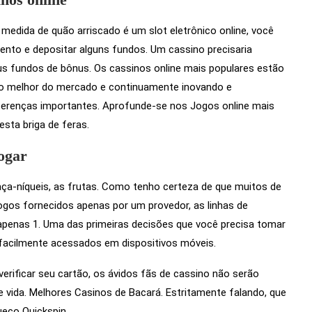
 medida de quão arriscado é um slot eletrônico online, você
nto e depositar alguns fundos. Um cassino precisaria
us fundos de bônus. Os cassinos online mais populares estão
ja o melhor do mercado e continuamente inovando e
ferenças importantes. Aprofunde-se nos Jogos online mais
esta briga de feras.
ogar
aça-níqueis, as frutas. Como tenho certeza de que muitos de
ogos fornecidos apenas por um provedor, as linhas de
enas 1. Uma das primeiras decisões que você precisa tomar
 facilmente acessados em dispositivos móveis.
verificar seu cartão, os ávidos fãs de cassino não serão
 vida. Melhores Casinos de Bacará. Estritamente falando, que
ueco Quickspin.