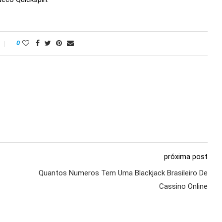
0
próxima post
Quantos Numeros Tem Uma Blackjack Brasileiro De
Cassino Online